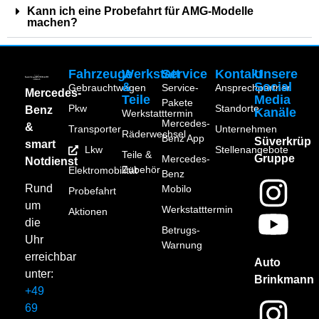
Kann ich eine Probefahrt für AMG-Modelle
machen?
Fahrzeuge
Werkstatt
Service
Kontakt
Unsere
&
Social
Gebrauchtwagen
Service-
Ansprechpartner
Mercedes-
Teile
Media
Pakete
Pkw
Standorte
Benz
Kanäle
Werkstatttermin
Mercedes-
&
Transporter
Unternehmen
Räderwechsel
Benz App
Süverkrüp
smart
Lkw
Stellenangebote
Teile &
Gruppe
Mercedes-
Notdienst
Zubehör
Elektromobilität
Benz
Rund
Mobilo
Probefahrt
um
Werkstatttermin
Aktionen
die
Betrugs-
Uhr
Warnung
erreichbar
Auto
unter:
Brinkmann
+49
69