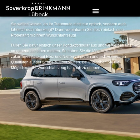
Probefahrt
Sie wollen wissen, ob Ihr Traumauto nicht nur optisch, sondern auch
fahrtechnisch überzeugt? Dann vereinbaren Sie doch einfach eine
Probefahrt mit Ihrem Wunschfahrzeug!
Füllen Sie dafür einfach unser Kontaktformular aus und wir werden uns
umgehend bei Ihnen melden. So haben Sie die Möglichkeit, Ihr
zukünftiges Auto auf Herz und Nieren zu prüfen und sich von seinen
Qualitäten auf der Straße zu überzeugen. Bei uns haben Sie die
Möglichkeit, Ihr Wunschfahrzeug hautnah zu erleben.