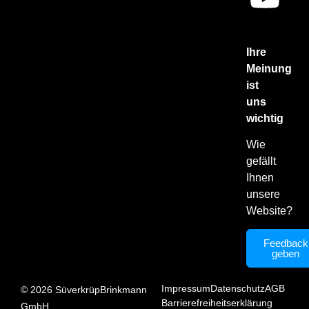
Ihre
Meinung
ist
uns
wichtig
Wie
gefällt
Ihnen
unsere
Website?
Feedback
geben
Impressum
Datenschutz
AGB
©
2026
SüverkrüpBrinkmann
Barrierefreiheitserklärung
GmbH