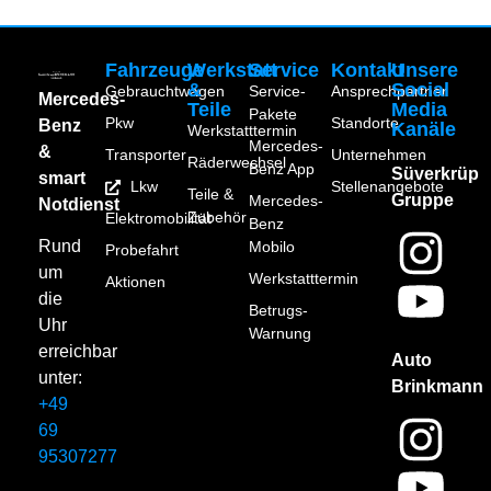
Fahrzeuge
Werkstatt
Service
Kontakt
Unsere
&
Social
Gebrauchtwagen
Service-
Ansprechpartner
Mercedes-
Teile
Media
Pakete
Pkw
Standorte
Benz
Kanäle
Werkstatttermin
Mercedes-
&
Transporter
Unternehmen
Räderwechsel
Benz App
Süverkrüp
smart
Lkw
Stellenangebote
Teile &
Gruppe
Mercedes-
Notdienst
Zubehör
Elektromobilität
Benz
Rund
Mobilo
Probefahrt
um
Werkstatttermin
Aktionen
die
Betrugs-
Uhr
Warnung
erreichbar
Auto
unter:
Brinkmann
+49
69
95307277