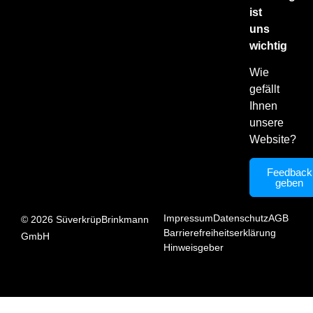
ist
uns
wichtig
Wie
gefällt
Ihnen
unsere
Website?
Feedback
geben
Impressum
Datenschutz
AGB
©
2026
SüverkrüpBrinkmann
Barrierefreiheitserklärung
GmbH
Hinweisgeber