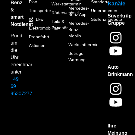
Pkw
Standorte
Benz
Kanäle
Werkstatttermin
Mercedes-
&
Transporter
Unternehmen
Räderwechsel
Benz App
Süverkrüp
smart
Lkw
Stellenangebote
Teile &
Gruppe
Mercedes-
Notdienst
Zubehör
Elektromobilität
Benz
Rund
Mobilo
Probefahrt
um
Werkstatttermin
Aktionen
die
Betrugs-
Uhr
Warnung
erreichbar
Auto
unter:
Brinkmann
+49
69
95307277
Ihre
Meinung