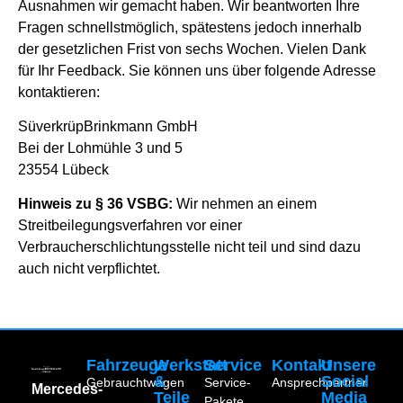
Ausnahmen wir gemacht haben. Wir beantworten Ihre
Fragen schnellstmöglich, spätestens jedoch innerhalb
der gesetzlichen Frist von sechs Wochen. Vielen Dank
für Ihr Feedback. Sie können uns über folgende Adresse
kontaktieren:
SüverkrüpBrinkmann GmbH
Bei der Lohmühle 3 und 5
23554 Lübeck
Hinweis zu § 36 VSBG:
Wir nehmen an einem
Streitbeilegungsverfahren vor einer
Verbraucherschlichtungsstelle nicht teil und sind dazu
auch nicht verpflichtet.
Fahrzeuge
Werkstatt
Service
Kontakt
Unsere
&
Social
Gebrauchtwagen
Service-
Ansprechpartner
Mercedes-
Teile
Media
Pakete